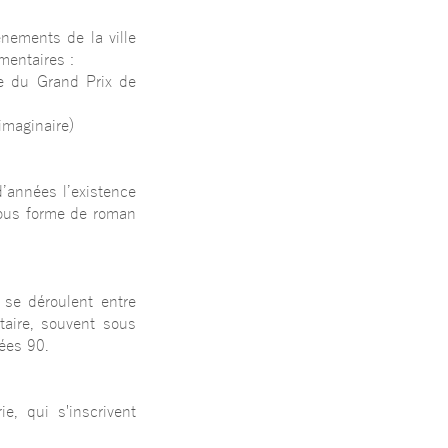
nements de la ville
mentaires :
te du Grand Prix de
imaginaire)
’années l’existence
sous forme de roman
 se déroulent entre
taire, souvent sous
ées 90.
e, qui s'inscrivent