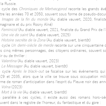
 la Russie.
e cycle des
Chroniques de Mertvecgorod
raconte les grands évé
tre les années 70 et 2050, souvent sous forme de pseudo-docu
—
Images de la fin du monde
(Au diable vauvert, 2020, finalis
imaginaire et du prix Rosny Aîné)
—
Feminicid
(Au diable vauvert, 2021, finaliste du Grand Prix de l’
—
Une vie de saint
(Au diable vauvert, 2025)
—
Histoire secrète de la Zona
(Au diable vauvert, bientôt)
 cycle
Un demi-siècle de merde
raconte sur une cinquantaine d
s cinq mêmes personnages, des citoyens ordinaires, souvent 
ir ou de thriller :
—
Valentina
(Au diable vauvert, 2023)
—
Le Messager (
Au diable vauvert, bientôt)
e cycle
Après le black-out
se focalise sur les événements qui
29 et 2035, alors que la ville se trouve sous occupation mili
rme de roman d'anticipation dans l'esprit du Fleuve noir des ann
—
Volna
(2023)
—
Mort à la vie
(Au diable vauvert, bientôt)
 parallèle à ces cycles, il existe aussi des romans hors-séri
uvent dans le registre de l'horreur, du fantastique et du gore :