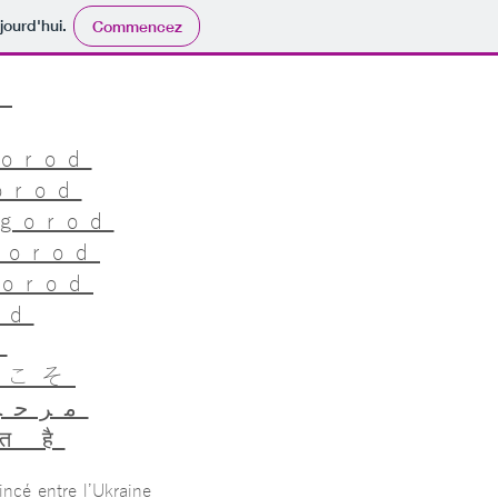
jourd'hui.
Commencez
в
gorod
orod
gorod
gorod
gorod
od
德
うこそ
مرحب
गत है
ncé entre l’Ukraine