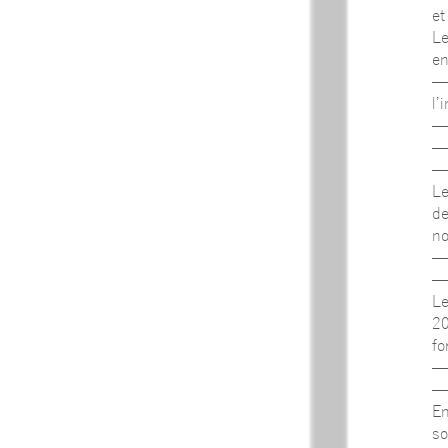
et
L
en
l’
Le
de
no
L
20
fo
En
so